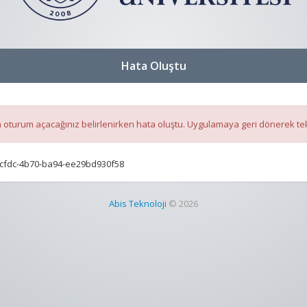
Hata Oluştu
oturum açacağınız belirlenirken hata oluştu. Uygulamaya geri dönerek te
-cfdc-4b70-ba94-ee29bd930f58
Abis Teknoloji
© 2026