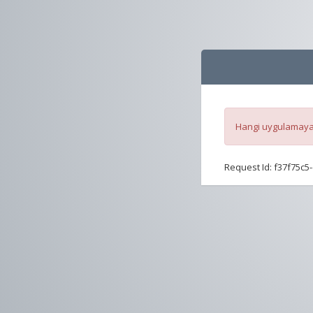
Hangi uygulamaya 
Request Id:
f37f75c5